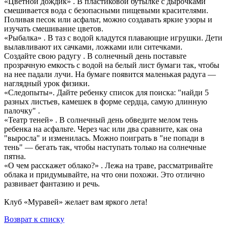
«Цветной дождик» . В пластиковой бутылке с дырочками
смешивается вода с безопасными пищевыми красителями.
Поливая песок или асфальт, можно создавать яркие узоры и
изучать смешивание цветов.
«Рыбалка» . В таз с водой кладутся плавающие игрушки. Дети
вылавливают их сачками, ложками или ситечками.
Создайте свою радугу . В солнечный день поставьте
прозрачную емкость с водой на белый лист бумаги так, чтобы
на нее падали лучи. На бумаге появится маленькая радуга —
наглядный урок физики.
«Следопыты». Дайте ребенку список для поиска: "найди 5
разных листьев, камешек в форме сердца, самую длинную
палочку" .
«Театр теней» . В солнечный день обведите мелом тень
ребенка на асфальте. Через час или два сравните, как она
"выросла" и изменилась. Можно поиграть в "не попади в
тень" — бегать так, чтобы наступать только на солнечные
пятна.
«О чем расскажет облако?» . Лежа на траве, рассматривайте
облака и придумывайте, на что они похожи. Это отлично
развивает фантазию и речь.
Клуб «Муравей» желает вам яркого лета!
Возврат к списку