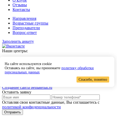
О клубе
Отзывы
Контакты
Направления
Возрастные группы
Преподаватели
Вопрос-ответ
Заполнить анкету
Наши центры:
Ново-Садовая, 8/2,
Октябрьский район
На сайте используются cookie
Студенческий переулок 2,
Ленинский район
Оставаясь на сайте, вы принимаете
политику обработки
персональных данных
+7-927-262-44-17
Спасибо, понятно
Создание сайта bematerial.ru
Оставить заявку
Оставляя свои контактные данные, Вы соглашаетесь с
политикой конфиденциальности
Отправить